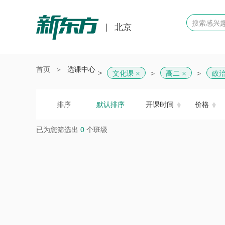
北京
首页
＞
选课中心
>
文化课
高二
政
排序
默认排序
开课时间
价格
已为您筛选出
0
个班级