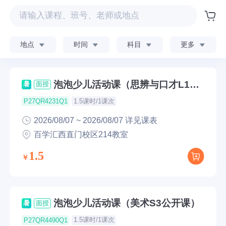
地点
时间
科目
更多
泡泡少儿活动课（思辨与口才L1公
暑
面授
开课）
1.5课时/1课次
P27QR4231Q1
2026/08/07 ~ 2026/08/07 详见课表
百学汇西直门校区214教室
1.5
泡泡少儿活动课（美术S3公开课）
暑
面授
1.5课时/1课次
P27QR4490Q1