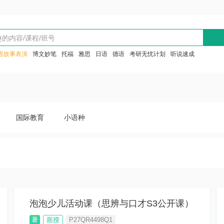
语故事表演
博文妙笔
托福
雅思
日语
德语
考研无忧计划
听说速成
国际教育
小语种
泡泡少儿活动课（思辨与口才S3公开课）
暑
面授
P27QR4498Q1