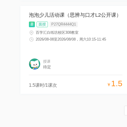
泡泡少儿活动课（思辨与口才L2公开课）
暑
面授
P27QR4444Q1
百学汇白纸坊校区308教室
2026/08-08
至
2026/08/08
，
周六10:15-11:45
授课
待定
1.5
￥
1.5
课时/
1
课次