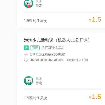
授课
待定
1.5
￥
1.5
课时/
1
课次
泡泡少儿活动课（机器人L1公开课）
暑
面授
P27QR4421Q1
百学汇回龙观校区304教室
2026/08-08
至
2026/08/08
，
周六10:00-11:30
授课
待定
1.5
￥
1.5
课时/
1
课次