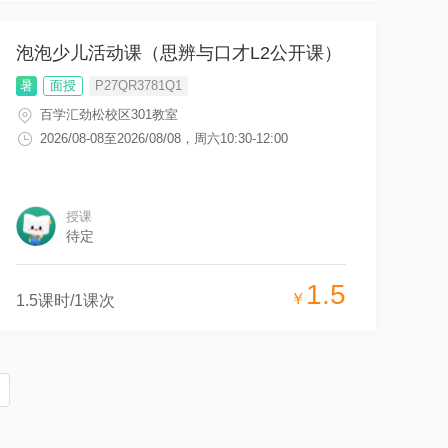
泡泡少儿活动课（思辨与口才L2公开课）
暑
面授
P27QR3781Q1
百学汇劲松校区301教室
2026/08-08
至
2026/08/08
，
周六10:30-12:00
授课
待定
1.5
￥
1.5
课时/
1
课次