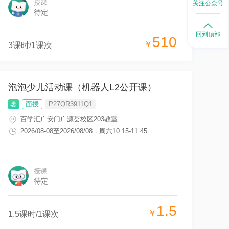
授课
关注公众号
待定
回到顶部
510
￥
3
课时/
1
课次
泡泡少儿活动课（机器人L2公开课）
暑
面授
P27QR3911Q1
百学汇广安门广源荟校区203教室
2026/08-08
至
2026/08/08
，
周六10:15-11:45
授课
待定
1.5
￥
1.5
课时/
1
课次