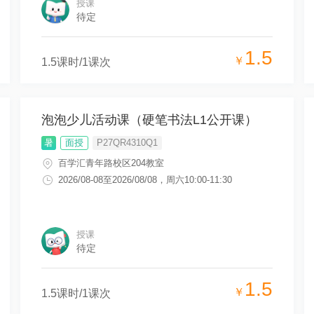
授课
待定
1.5
￥
1.5
课时/
1
课次
泡泡少儿活动课（硬笔书法L1公开课）
暑
面授
P27QR4310Q1
百学汇青年路校区204教室
2026/08-08
至
2026/08/08
，
周六10:00-11:30
授课
待定
1.5
￥
1.5
课时/
1
课次