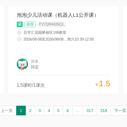
泡泡少儿活动课（机器人L1公开课）
暑
面授
P27QR4426Q1
百学汇花园桥校区106教室
2026/08-08
至
2026/08/08
，
周六10:30-12:00
授课
待定
1.5
￥
1.5
课时/
1
课次
上一页
1
2
3
4
5
6
...
317
318
下一页