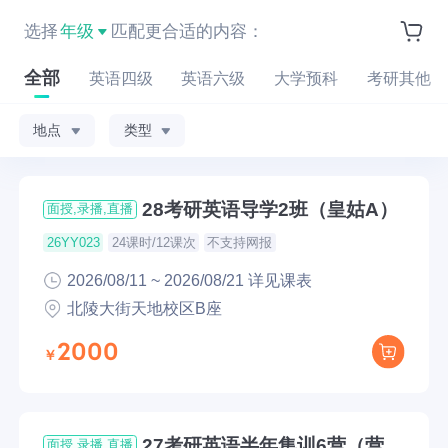
选择
年级
匹配更合适的内容：
全部
英语四级
英语六级
大学预科
考研其他
地点
类型
28考研英语导学2班（皇姑A）
面授,录播,直播
24课时/12课次
不支持网报
26YY023
2026/08/11 ~ 2026/08/21 详见课表
北陵大街天地校区B座
2000
27考研英语半年集训6营（营地
面授,录播,直播