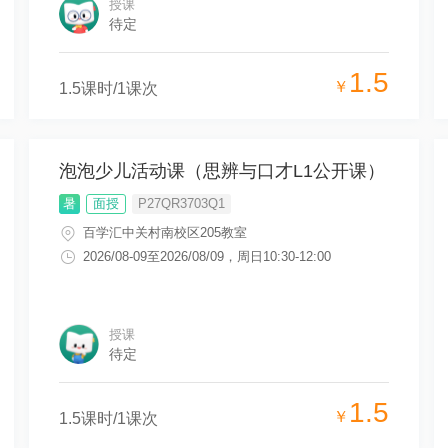
授课
待定
1.5
￥
1.5
课时/
1
课次
泡泡少儿活动课（思辨与口才L1公开课）
暑
面授
P27QR3703Q1
百学汇中关村南校区205教室
2026/08-09
至
2026/08/09
，
周日10:30-12:00
授课
待定
1.5
￥
1.5
课时/
1
课次