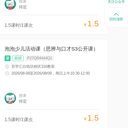
授课
关注公众号
待定
回到顶部
1.5
￥
1.5
课时/
1
课次
泡泡少儿活动课（思辨与口才S3公开课）
暑
面授
P27QR4444Q1
百学汇白纸坊校区316教室
2026/08-09
至
2026/08/09
，
周日上午10:30-12:00
授课
待定
1.5
￥
1.5
课时/
1
课次