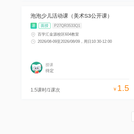
泡泡少儿活动课（美术S3公开课）
暑
面授
P27QR3533Q1
百学汇金源校区604教室
2026/08-09
至
2026/08/09
，
周日10:30-12:00
授课
待定
1.5
￥
1.5
课时/
1
课次