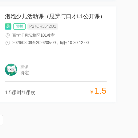
泡泡少儿活动课（思辨与口才L1公开课）
暑
面授
P27QR3542Q1
百学汇月坛校区101教室
2026/08-09
至
2026/08/09
，
周日10:30-12:00
授课
待定
1.5
￥
1.5
课时/
1
课次