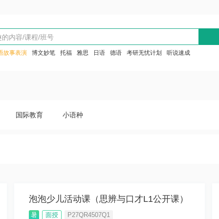
语故事表演
博文妙笔
托福
雅思
日语
德语
考研无忧计划
听说速成
国际教育
小语种
泡泡少儿活动课（思辨与口才L1公开课）
暑
面授
P27QR4507Q1