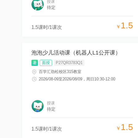
授课
待定
1.5
￥
1.5
课时/
1
课次
泡泡少儿活动课（机器人L1公开课）
暑
面授
P27QR3783Q1
百学汇劲松校区315教室
2026/08-09
至
2026/08/09
，
周日10:30-12:00
授课
待定
1.5
￥
1.5
课时/
1
课次