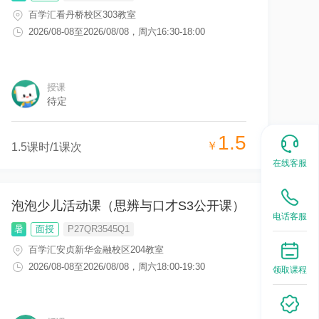
百学汇看丹桥校区303教室
2026/08-08
至
2026/08/08
，
周六16:30-18:00
授课
待定
1.5
￥
1.5
课时/
1
课次
在线客服
泡泡少儿活动课（思辨与口才S3公开课）
电话客服
暑
面授
P27QR3545Q1
百学汇安贞新华金融校区204教室
2026/08-08
至
2026/08/08
，
周六18:00-19:30
领取课程