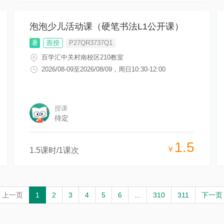
泡泡少儿活动课（硬笔书法L1公开课）
暑
面授
P27QR3737Q1
百学汇中关村南校区210教室
2026/08-09
至
2026/08/09
，
周日10:30-12:00
授课
待定
1.5
￥
1.5
课时/
1
课次
上一页
1
2
3
4
5
6
...
310
311
下一页