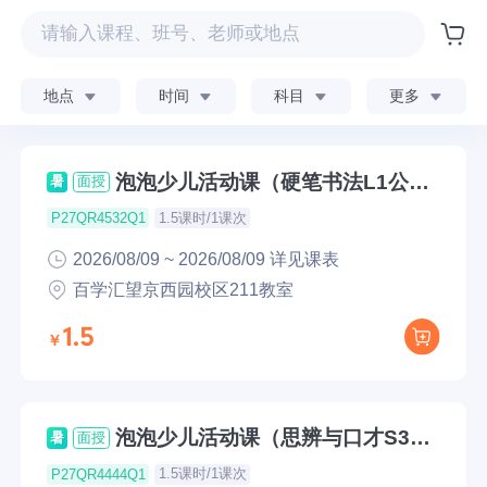
地点
时间
科目
更多
泡泡少儿活动课（硬笔书法L1公开
暑
面授
课）
1.5课时/1课次
P27QR4532Q1
2026/08/09 ~ 2026/08/09 详见课表
百学汇望京西园校区211教室
1.5
泡泡少儿活动课（思辨与口才S3公
暑
面授
开课）
1.5课时/1课次
P27QR4444Q1