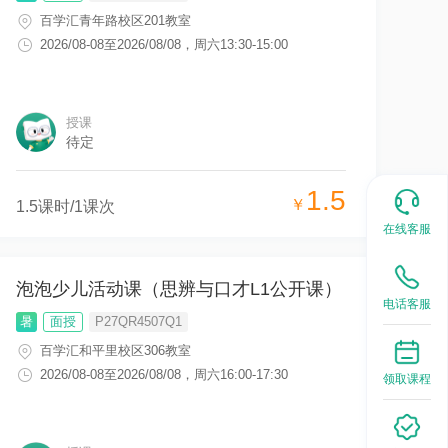
百学汇青年路校区201教室
2026/08-08
至
2026/08/08
，
周六13:30-15:00
授课
待定
1.5
￥
1.5
课时/
1
课次
在线客服
泡泡少儿活动课（思辨与口才L1公开课）
电话客服
暑
面授
P27QR4507Q1
百学汇和平里校区306教室
2026/08-08
至
2026/08/08
，
周六16:00-17:30
领取课程