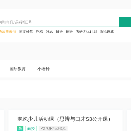
语故事表演
博文妙笔
托福
雅思
日语
德语
考研无忧计划
听说速成
国际教育
小语种
泡泡少儿活动课（思辨与口才S3公开课）
暑
面授
P27QR4504Q1