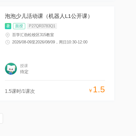
泡泡少儿活动课（机器人L1公开课）
暑
面授
P27QR3783Q1
百学汇劲松校区315教室
2026/08-09
至
2026/08/09
，
周日10:30-12:00
授课
待定
1.5
￥
1.5
课时/
1
课次