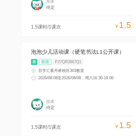
授课
待定
1.5
￥
1.5
课时/
1
课次
泡泡少儿活动课（硬笔书法L1公开课）
暑
面授
P27QR3967Q1
百学汇看丹桥校区303教室
2026/08-08
至
2026/08/08
，
周六16:30-18:00
授课
待定
1.5
￥
1.5
课时/
1
课次