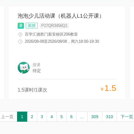
泡泡少儿活动课（机器人L1公开课）
暑
面授
P27QR3456Q1
百学汇德胜门新安校区206教室
2026/08-08
至
2026/08/08
，
周六18:00-19:30
授课
待定
1.5
￥
1.5
课时/
1
课次
上一页
1
2
3
4
5
6
...
309
310
下一页