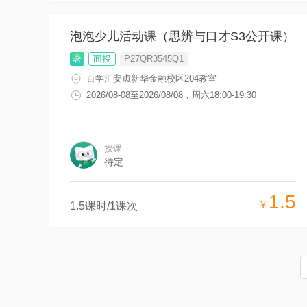
泡泡少儿活动课（思辨与口才S3公开课）
暑
面授
P27QR3545Q1
百学汇安贞新华金融校区204教室
2026/08-08
至
2026/08/08
，
周六18:00-19:30
授课
待定
1.5
￥
1.5
课时/
1
课次