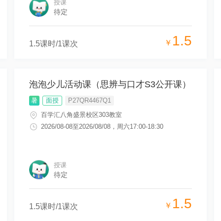
授课
待定
1.5
￥
1.5
课时/
1
课次
泡泡少儿活动课（思辨与口才S3公开课）
暑
面授
P27QR4467Q1
百学汇八角盛景校区303教室
2026/08-08
至
2026/08/08
，
周六17:00-18:30
授课
待定
1.5
￥
1.5
课时/
1
课次