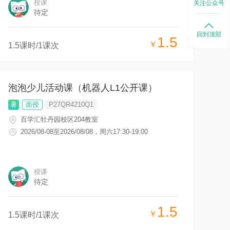
授课
关注公众号
待定
回到顶部
1.5
￥
1.5
课时/
1
课次
泡泡少儿活动课（机器人L1公开课）
暑
面授
P27QR4210Q1
百学汇牡丹园校区204教室
2026/08-08
至
2026/08/08
，
周六17:30-19:00
授课
待定
1.5
￥
1.5
课时/
1
课次