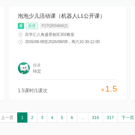
泡泡少儿活动课（机器人L1公开课）
暑
面授
P27QR3484Q1
百学汇八角盛景校区302教室
2026/08-08
至
2026/08/08
，
周六10:30-12:00
授课
待定
1.5
￥
1.5
课时/
1
课次
上一页
1
2
3
4
5
6
...
316
317
下一页