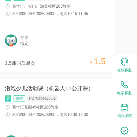
百学汇广安门广源荟校区203教室
2026/08-08
至
2026/08/08
，
周六10:15-11:45
授课
待定
1.5
￥
1.5
课时/
1
课次
在线客服
泡泡少儿活动课（机器人L1公开课）
电话客服
暑
面授
P27QR4426Q1
百学汇花园桥校区106教室
2026/08-08
至
2026/08/08
，
周六10:30-12:00
领取课程