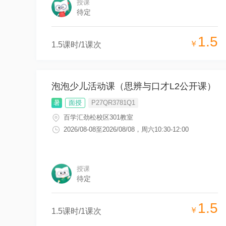
授课
待定
1.5
￥
1.5
课时/
1
课次
泡泡少儿活动课（思辨与口才L2公开课）
暑
面授
P27QR3781Q1
百学汇劲松校区301教室
2026/08-08
至
2026/08/08
，
周六10:30-12:00
授课
待定
1.5
￥
1.5
课时/
1
课次