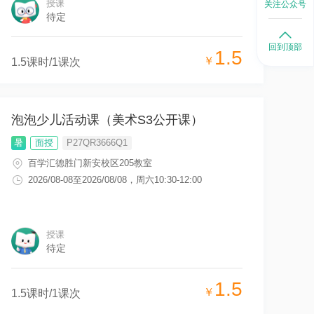
授课
关注公众号
待定
回到顶部
1.5
￥
1.5
课时/
1
课次
泡泡少儿活动课（美术S3公开课）
暑
面授
P27QR3666Q1
百学汇德胜门新安校区205教室
2026/08-08
至
2026/08/08
，
周六10:30-12:00
授课
待定
1.5
￥
1.5
课时/
1
课次