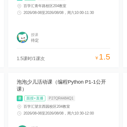
百学汇青年路校区204教室
2026/08-08
至
2026/08/08
，
周六10:00-11:30
授课
待定
1.5
￥
1.5
课时/
1
课次
泡泡少儿活动课（编程Python P1-1公开
课）
暑
面授+直播
P27QR4484Q1
百学汇望京西园校区204教室
2026/08-08
至
2026/08/08
，
周六10:30-12:00