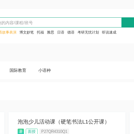
语故事表演
博文妙笔
托福
雅思
日语
德语
考研无忧计划
听说速成
国际教育
小语种
泡泡少儿活动课（硬笔书法L1公开课）
暑
面授
P27QR4310Q1