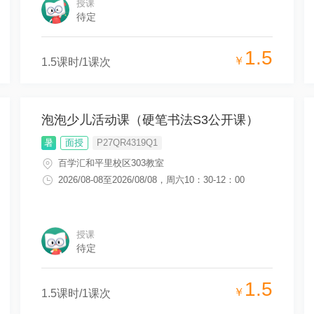
授课
待定
1.5
￥
1.5
课时/
1
课次
泡泡少儿活动课（硬笔书法S3公开课）
暑
面授
P27QR4319Q1
百学汇和平里校区303教室
2026/08-08
至
2026/08/08
，
周六10：30-12：00
授课
待定
1.5
￥
1.5
课时/
1
课次