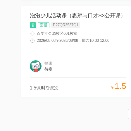
泡泡少儿活动课（思辨与口才S3公开课）
暑
面授
P27QR3537Q1
百学汇金源校区601教室
2026/08-08
至
2026/08/08
，
周六10:30-12:00
授课
待定
1.5
￥
1.5
课时/
1
课次