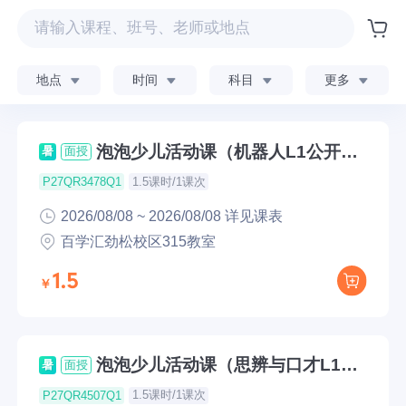
地点
时间
科目
更多
泡泡少儿活动课（机器人L1公开
暑
面授
课）
1.5课时/1课次
P27QR3478Q1
2026/08/08 ~ 2026/08/08 详见课表
百学汇劲松校区315教室
1.5
泡泡少儿活动课（思辨与口才L1公
暑
面授
开课）
1.5课时/1课次
P27QR4507Q1