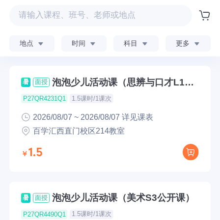
地点
时间
科目
更多
泡泡少儿活动课（思辨与口才L1公
暑
面授
开课）
1.5课时/1课次
P27QR4231Q1
2026/08/07 ~ 2026/08/07 详见课表
百学汇西直门校区214教室
1.5
泡泡少儿活动课（美术S3公开课）
暑
面授
1.5课时/1课次
P27QR4490Q1