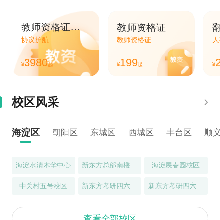
教师资格证笔面直通车
教师资格证
协议护航
教师资格证
人
3980
199
¥
起
¥
起
¥
校区风采
海淀区
朝阳区
东城区
西城区
丰台区
顺
海淀水清木华中心
新东方总部南楼中心
海淀展春园校区
中关村五号校区
新东方考研四六级（魏公村校区）
新东方考研四六级（知春路校区）
查看全部校区