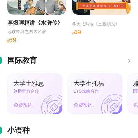
李煜晖精讲《水浒传》
李天飞精读《三国演义》
49
必读经典之四大名著
¥
69
¥
国际教育
大学生雅思
大学生托福
剑桥官方合作
ETS战略合作
国
免费预约
免费预约
免
小语种