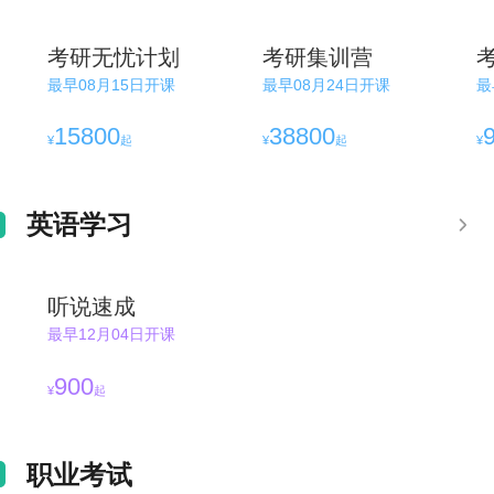
考研无忧计划
考研集训营
最早08月15日开课
最早08月24日开课
最
15800
38800
¥
起
¥
起
¥
英语学习
听说速成
最早12月04日开课
900
¥
起
职业考试