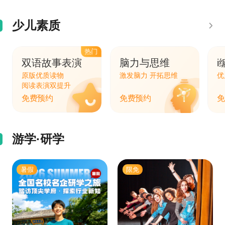
少儿素质
热门
双语故事表演
脑力与思维
i
原版优质读物
激发脑力 开拓思维
优
阅读表演双提升
免费预约
免费预约
免
游学·研学
暑假
限免