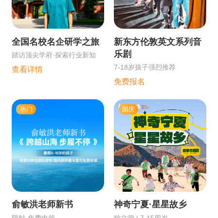
全国名校名企研学之旅
新东方伦敦英文系列音
乐剧
踏访顶尖学府·探索行业新知
7-18岁孩子强烈推荐
查看详情
免费报名
热门
国庆
俞敏洪老师新书
神奇宁夏·星星故乡
限时·免费申领
独立营 | 7-15周岁