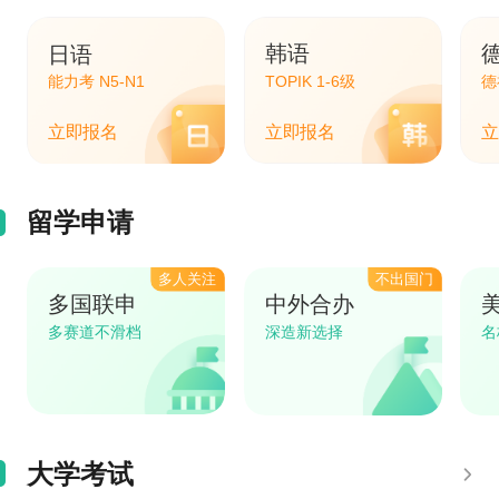
日语
韩语
能力考 N5-N1
TOPIK 1-6级
德
立即报名
立即报名
立
留学申请
多人关注
不出国门
多国联申
中外合办
多赛道不滑档
深造新选择
名
大学考试