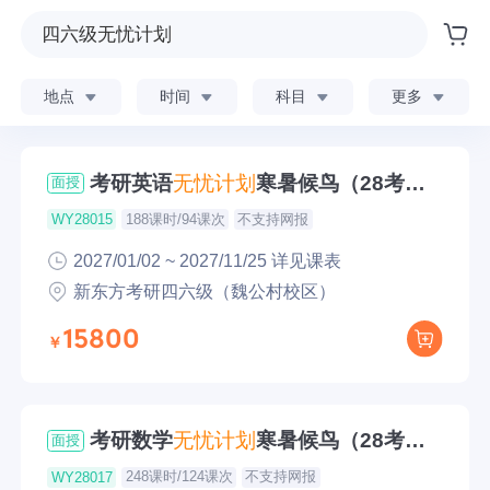
地点
时间
科目
更多
考研英语
无忧
计划
寒暑候鸟（28考
面授
研）
188课时/94课次
不支持网报
WY28015
2027/01/02 ~ 2027/11/25 详见课表
新东方考研四六级（魏公村校区）
15800
考研数学
无忧
计划
寒暑候鸟（28考
面授
研）
248课时/124课次
不支持网报
WY28017