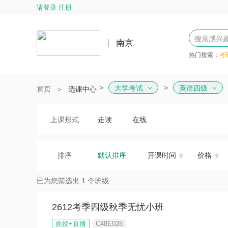
请登录 注册
南京
热门搜索：
考
>
大学考试
英语四级
首页
＞
选课中心
上课形式
走读
在线
排序
默认排序
开课时间
价格
已为您筛选出
1
个班级
2612考季四级秋季无忧小班
面授+直播
C48E028