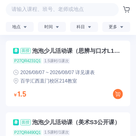
地点
时间
科目
更多
泡泡少儿活动课（思辨与口才L1公
暑
面授
开课）
1.5课时/1课次
P27QR4231Q1
2026/08/07 ~ 2026/08/07 详见课表
百学汇西直门校区214教室
1.5
泡泡少儿活动课（美术S3公开课）
暑
面授
1.5课时/1课次
P27QR4490Q1