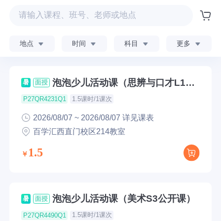
地点
时间
科目
更多
泡泡少儿活动课（思辨与口才L1公
暑
面授
开课）
1.5课时/1课次
P27QR4231Q1
2026/08/07 ~ 2026/08/07 详见课表
百学汇西直门校区214教室
1.5
泡泡少儿活动课（美术S3公开课）
暑
面授
1.5课时/1课次
P27QR4490Q1